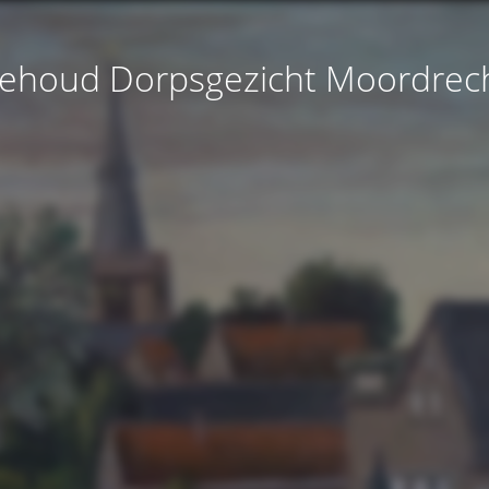
ehoud Dorpsgezicht Moordrec