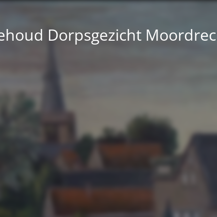
ehoud Dorpsgezicht Moordrec