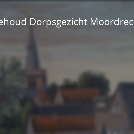
ehoud Dorpsgezicht Moordrec