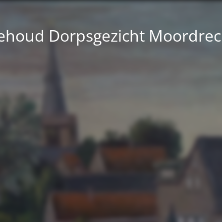
ehoud Dorpsgezicht Moordrec